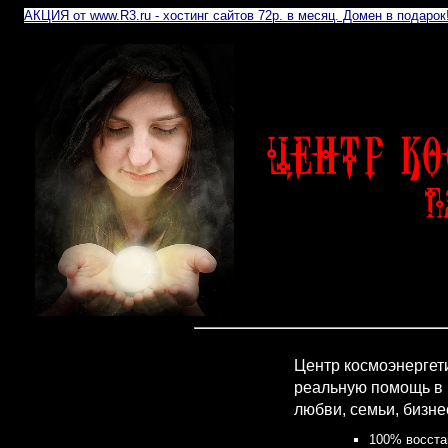
АКЦИЯ от www.R3.ru - хостинг сайтов 72р. в месяц. Домен в подарок
Центр космоэнергети
реальную помощь в
любви, семьи, бизне
100% восста