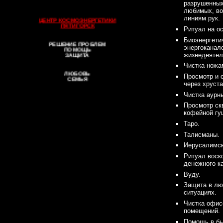
разрушенных
любимых, во
ЦЕНТР КОСМОЭНЕРГЕТИКИ
линиям рук.
ПЯТИГОРСК
Ритуал на ос
Биоэнергети
РЕШЕНИЕ ПРОБЛЕМ
ПОМОЩЬ
энергоканал
ЗАЩИТА
жизнедеятел
Чистка ножа
ЛЮБОВЬ
Просмотр и 
СЕМЬЯ
БИЗНЕС
через хруста
Чистка аурны
РИТУАЛЫ
Просмотр ск
ЧИСТКА
ТАРО
кофейной гу
ТАЛИСМАНЫ
Таро.
ВУДУ
Талисманы.
Иерусалимск
Ритуал воск
денежного к
Вуду.
Защита в лю
ситуациях.
Чистка офис
помещений.
Помощь в бы