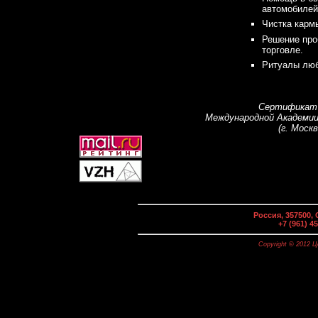
автомобилей
Чистка карм
Решение про
торговле.
Ритуалы люб
Сертификат
Международной Академии
(г. Москв
Россия, 357500,
+7 (961) 
Copyright © 2012 Ц
Это написал Ваш ппокорный слуга: http://vzh.far.ru